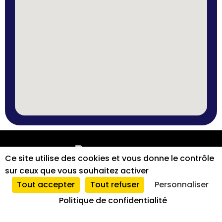
SARL
2026
|
Mentions
|
Tous
|
Ce site utilise des cookies et vous donne le contrôle
Foucteau
légales
droits
sur ceux que vous souhaitez activer
et
réservés
Tout accepter
Tout refuser
Personnaliser
conformité
Politique de confidentialité