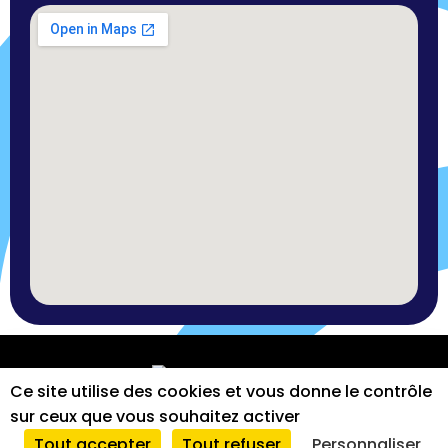
SARL
2026
|
Mentions
|
Tous
|
Ce site utilise des cookies et vous donne le contrôle
Foucteau
légales
droits
sur ceux que vous souhaitez activer
et
réservés
Tout accepter
Tout refuser
Personnaliser