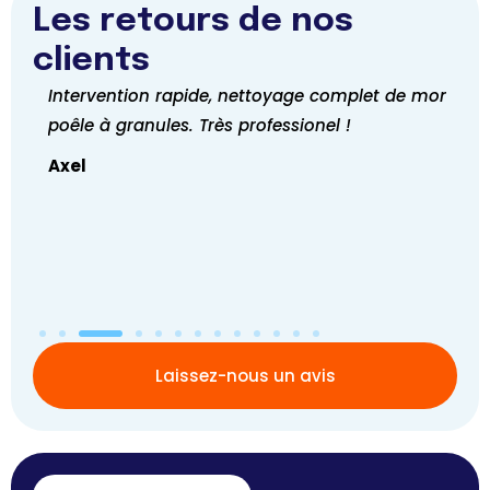
Les retours de nos
clients
Intervention rapide, nettoyage complet de mon
int
poêle à granules. Très professionel !
le 
chem
Axel
Par
à ve
Laissez-nous un avis