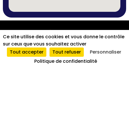
SARL
2026
|
Mentions
|
Tous
|
Ce site utilise des cookies et vous donne le contrôle
Foucteau
légales
droits
sur ceux que vous souhaitez activer
et
réservés
Tout accepter
Tout refuser
Personnaliser
conformité
Politique de confidentialité